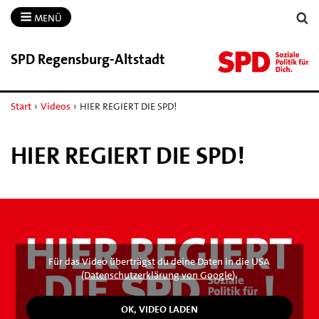
MENÜ
SPD Regensburg-​Altstadt
Start
›
Videos
›
HIER REGIERT DIE SPD!
HIER REGIERT DIE SPD!
Für das Video überträgst du deine Daten in die USA
(
Datenschutzerklärung von Google
).